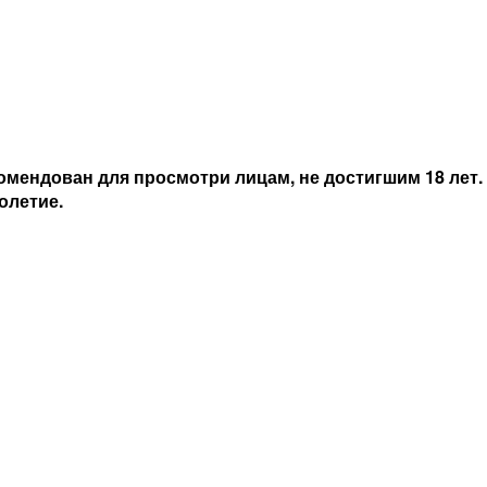
Chelti Family Collection
Красное
Полусладкое
Саперави
товыми и
мендован для просмотри лицам, не достигшим 18 лет.
олетие.