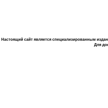
ОПИС
Вино имеет рубиновый цвет, гармоничный, насыщенный, барх
Настоящий сайт является специализированным издани
сортовыми ароматами, оттенками ежевики и ягод.
Для до
Лучше подаётся с сыром, шоколадом, фруктовыми десертами
Популярные в разделе