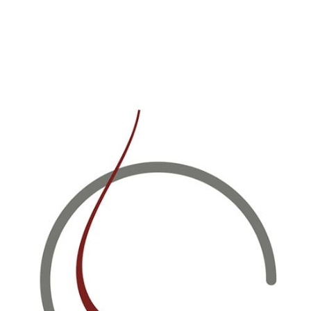
Страна
Артикул
Производитель
Краткое наименование
Киндзмараули 2024 г/у (Fa
Иностранное наименование
Тип алкоголя
красно
Регион происхождения
Состав
Крепость
Объем
Год урожая
ем, посвящен алкогольным напиткам, поэтому не реко
ступа на сайт вы должны подтвердить свое совершенн
МНЕ ИСПОЛНИЛОСЬ 18 ЛЕТ