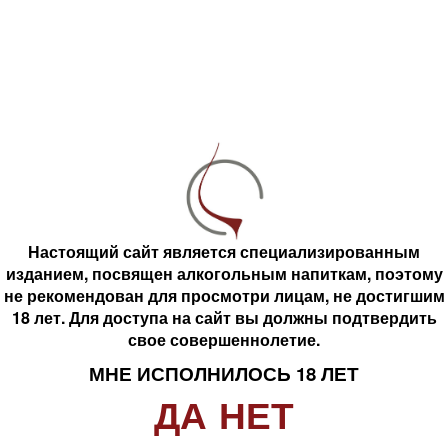
Вино Акено красное,
Вино Грейс Косю 2019 г/у
сухое, 0.75 л
белое, сухое, 0.75 л
15 394 руб.
7 267 руб.
Настоящий сайт является специализированным
изданием, посвящен алкогольным напиткам, поэтому
не рекомендован для просмотри лицам, не достигшим
шт
шт
Настоящий сайт является специализированным
18 лет. Для доступа на сайт вы должны подтвердить
изданием, посвящен алкогольным напиткам, поэтому
свое совершеннолетие.
В корзину
В корзину
не рекомендован для просмотри лицам, не достигшим
МНЕ ИСПОЛНИЛОСЬ 18 ЛЕТ
18 лет. Для доступа на сайт вы должны подтвердить
ДА
НЕТ
свое совершеннолетие.
МНЕ ИСПОЛНИЛОСЬ 18 ЛЕТ
ДА
НЕТ