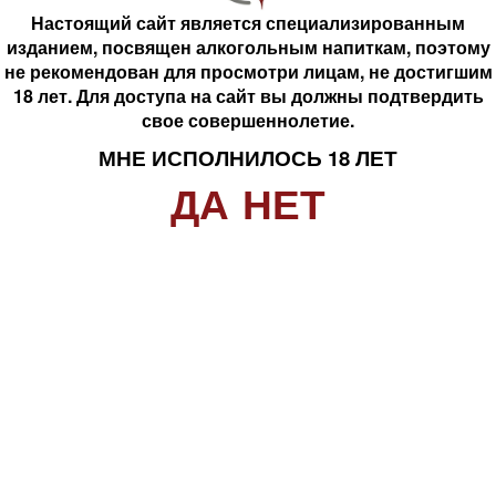
не рекомендован для просмотри лицам, не достигшим
Настоящий сайт является специализированным
18 лет. Для доступа на сайт вы должны подтвердить
изданием, посвящен алкогольным напиткам, поэтому
свое совершеннолетие.
не рекомендован для просмотри лицам, не достигшим
МНЕ ИСПОЛНИЛОСЬ 18 ЛЕТ
18 лет. Для доступа на сайт вы должны подтвердить
ДА
НЕТ
свое совершеннолетие.
Боска Асти Файв Старс
Игристое вино Золотой
МНЕ ИСПОЛНИЛОСЬ 18 ЛЕТ
2022 г/у
медальон белое
ДА
НЕТ
полусладкое 11,5% 0,75л
2 094 руб.
616 руб.
шт
шт
В корзину
В корзину