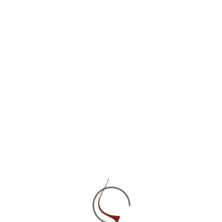
Бадагони Розе
Бадагони Розе Маэстро
1 881 руб.
942 руб.
шт
шт
В корзину
В корзину
Настоящий сайт является специализированным
изданием, посвящен алкогольным напиткам, поэтому