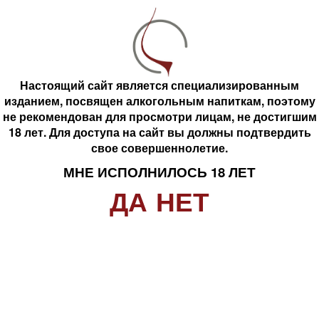
Настоящий сайт является специализированным
изданием, посвящен алкогольным напиткам, поэтому
не рекомендован для просмотри лицам, не достигшим
Настоящий сайт является специализированным
Вино Винум Нобиле
Вино ГАУ 5 Розе три
18 лет. Для доступа на сайт вы должны подтвердить
изданием, посвящен алкогольным напиткам, поэтому
Руландске бьеле белое,
розовое, полусухое, 0.75
свое совершеннолетие.
полусухое, 0.75 л
л
не рекомендован для просмотри лицам, не достигшим
МНЕ ИСПОЛНИЛОСЬ 18 ЛЕТ
18 лет. Для доступа на сайт вы должны подтвердить
2 056 руб.
1 648 руб.
ДА
НЕТ
свое совершеннолетие.
МНЕ ИСПОЛНИЛОСЬ 18 ЛЕТ
шт
шт
ДА
НЕТ
В корзину
В корзину