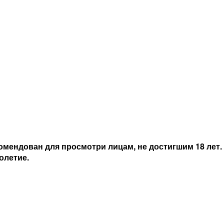
мендован для просмотри лицам, не достигшим 18 лет.
олетие.
Вино Аметистос Руж 2023 г/у красное, сухое, 0.75 л
Вино Арзуага Крианца Рибера дель Дуэро 2020 г/у красное, сухое, 0.75 л
6 860 руб.
6 606 руб.
мендован для просмотри лицам, не достигшим 18 лет.
олетие.
Вино Ван Зиджл Каберне Совиньон красное, сухое, 0.75 л
Вино Ван Зиджл Каберне Совиньон красное, сухое, 0.75 л