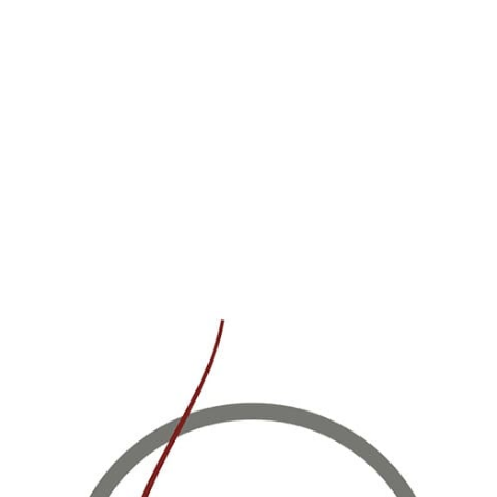
Вино #Для Меня 2019 г/у красное, сухое, 0.75 л
Вино 30 Майл Каберне Совиньон 2019 г/у красное, сухое, 0.75 л
580 руб.
1 467 руб.