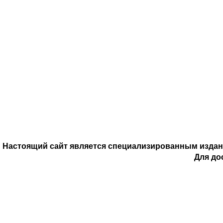
Настоящий сайт является специализированным издани
Для до
3 
Настоящий сайт является специализированным издани
Для до