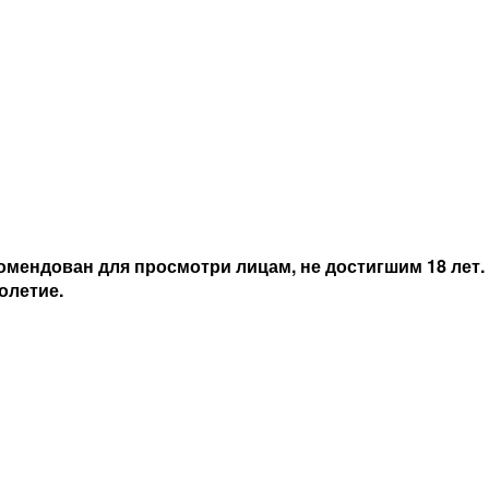
мендован для просмотри лицам, не достигшим 18 лет.
олетие.
мендован для просмотри лицам, не достигшим 18 лет.
олетие.
поставок
Интернет витрина
8 831 258 51 12
г. Нижний Новгород