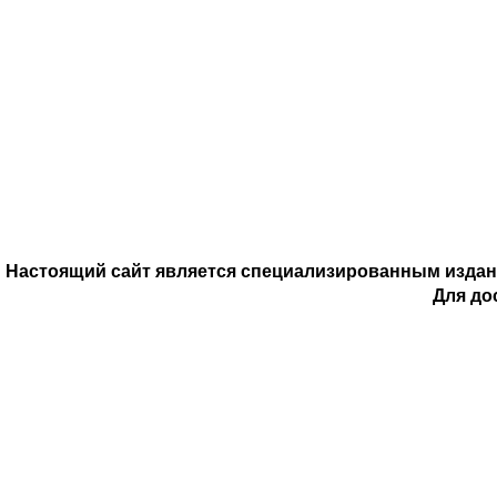
Настоящий сайт является специализированным издани
2 341
2 435.75
2 530.50
2 625.25
2 720
Для до
Страна
Производитель
Тип алкоголя
2 
Состав
Крепость
Настоящий сайт является специализированным издани
Для до
Объем
О компании
Новости
Тех