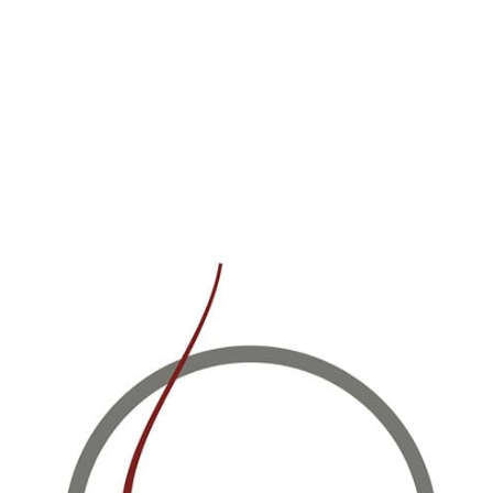
хнический импорт
Корпоративным клиентам
Карьера
Контакты
Обрат
а
Виски
Коньяк
Арманьяк
Водка
Ликер
Игристые вина Германии