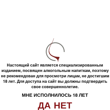
Настоящий сайт является специализированным
изданием, посвящен алкогольным напиткам, поэтому
не рекомендован для просмотри лицам, не достигшим
Настоящий сайт является специализированным
18 лет. Для доступа на сайт вы должны подтвердить
изданием, посвящен алкогольным напиткам, поэтому
свое совершеннолетие.
не рекомендован для просмотри лицам, не достигшим
МНЕ ИСПОЛНИЛОСЬ 18 ЛЕТ
18 лет. Для доступа на сайт вы должны подтвердить
ДА
НЕТ
свое совершеннолетие.
МНЕ ИСПОЛНИЛОСЬ 18 ЛЕТ
ДА
НЕТ