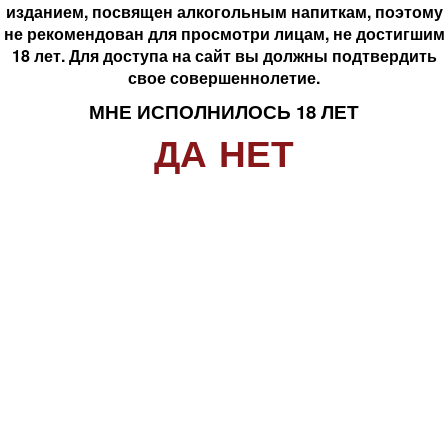
Похожий товар вы найдете в разделах:
Коньяк
изданием, посвящен алкогольным напиткам, поэтому
свое совершеннолетие.
не рекомендован для просмотри лицам, не достигшим
Крепкие напитки
МНЕ ИСПОЛНИЛОСЬ 18 ЛЕТ
18 лет. Для доступа на сайт вы должны подтвердить
ДА
НЕТ
свое совершеннолетие.
МНЕ ИСПОЛНИЛОСЬ 18 ЛЕТ
Комментарии
ДА
НЕТ
Загрузка комментариев...
Популярные в разделе